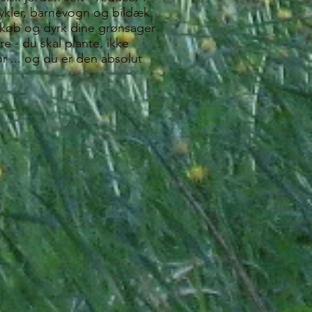
å cykler, barnevogn og bildæk
r, køb og dyrk dine grønsager
re - du skal plante, ikke
r ... og du er den absolut