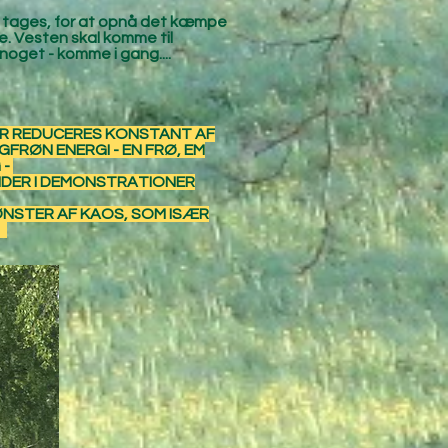
al tages, for at opnå det kæmpe
ske. Vesten skal komme til
 noget - komme i gang....
TER REDUCERES KONSTANT AF
FRØN ENERGI - EN FRØ, EM
 -
ENDER I DEMONSTRATIONER
ØNSTER AF KAOS, SOM ISÆR
.