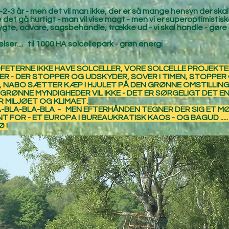
2-3 år - men det vil man ikke, der er så mange hensyn der sk
ade det gå hurtigt - man vil vise magt - men vi er superoptimisti
 frygte, advare, sagsbehandle, trække ud - vi skal handle - gøre
elser.... til 1000 HA solcellepark - grøn energi
ROFETERNE IKKE HAVE SOLCELLER, VORE SOLCELLE PROJEK
 - DER STOPPER OG UDSKYDER, SOVER I TIMEN, STOPPER G
OS, NABO SÆTTER KÆP I HJULET PÅ DEN GRØNNE OMSTILLING
E GRØNNE MYNDIGHEDER VIL IKKE - DET ER SØRGELIGT DET 
R MILJØET OG KLIMAET.
A-BLA-BLA-BLA - MEN EFTERHÅNDEN TEGNER DER SIG ET M
 FOR - ET EUROPA I BUREAUKRATISK KAOS - OG BAGUD ....
 !