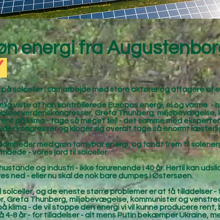
grøn energi fra Augustenbo
Y
å solceller i samarbejde med store aktører og aftagere af e
lig viste at han kontrollerede Europas energi, el og varme - h
r holder verdenskongresser, Greta Thunberg, miljøbevægelse,
nt på klima - tage så meget fejl - det samme med eksperterne 
lder kongresser og kloger sig overalt tage så enormt læsterligt
rksomheder med grøn fornybar energi, og fandt frem til solenerg
måede - vores jord til solceller.
 hustande og industri - ikke forurenende i 40 år. Hertil kan ud
ves ned - eller nu skal de nok bare dumpes i Østersøen.
 solceller, og de eneste større problemer er at få tilladelser - 
r, Greta Thunberg, miljøbevægelse, kommunister og venstre
ima - de vil stoppe den energi vi vil kunne producere rent, b
 4-8 år - for tilladelser - alt mens Putin bekæmper Ukraine,