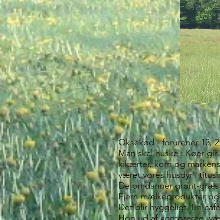
Oksekød - forurener 13, 21
Man skal huske : Køer gir 
kikærter, korn og markens
været vores husdyr i titusi
De omdanner grønt-græs ti
Fjern mælkeprodukter og e
Det blir hyggeligt. En ca
Hop ud af kontorerne, væk 