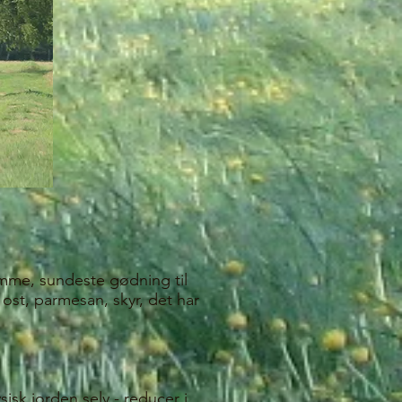
remme, sundeste gødning til
ost, parmesan, skyr, det har
isk jorden selv - reducer i