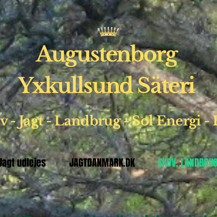
Augustenborg
Yxkullsund Säteri
 - Jagt - Landbrug - Sol
Energi -
 Jagt udlejes
JAGTDANMARK.DK
SKOV, LANDBRUG