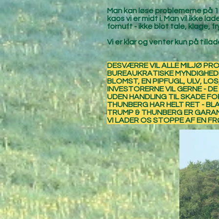
Man kan løse problemerne på 1-
kaos vi er midt i. Man vil ikke l
fornuft - ikke blot tale, klage,
Vi er klar og venter kun på tillad
DESVÆRRE VIL ALLE MILJØ P
BUREAUKRATISKE MYNDIGHEDER
BLOMST, EN PIPFUGL, ULV, L
INVESTORERNE VIL GERNE - D
UDEN HANDLING TIL SKADE FO
THUNBERG HAR HELT RET - BL
TRUMP & THUNBERG ER GARANT
VI LADER OS STOPPE AF EN FRØ