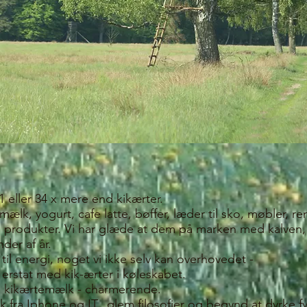
 eller 34 x mere end kikærter.
mælk, yogurt, cafe latte, bøffer, læder til sko, møbler, 
 produkter. Vi har glæde at dem på marken med kalven, 
nder af år.
l energi, noget vi ikke selv kan overhovedet -
rstat med kik-ærter i køleskabet.
fe kikærtemælk - charmerende.
fra Iphone og IT, glem filosofier og begynd at dyrke fys