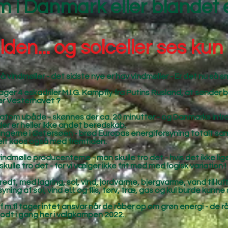
 i Danmark eller blandet 
lden... og solceller ses kun
vindmøller - det sidste nye er hav vindmøller - Er det nu så s
ager 4 eskadriler M.I.G. Kampfly fra Putins Rusland, at sønder
er Vesterhavet ?
atom ubåde - skønnes der ca. 20 minutter - og Danmarks infra
der er heller ikke andet beredskab.
gerne i Østersøen - brød Europas energiforsyning totalt sammen
elt kaos også med fremtiden.
ndmølle producenterne - man skulle tro det - hvis det ikke li
lle tro det - for vi vælger ikke frit med med logisk variation !
dt, med lagring, sol, vind, jordvarme, bjergvarme, vand til luft, 
ng af sol, vind el.l. og flis, tørv, træ, gas og kul burde kunne 
sf m.fl tager intet ansvar når de råber op om grøn energi - de
godt i gang her i valgkampen 2022.