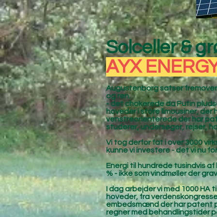
Solceller & 
AYX ENERG
Augustenborg satser fremover p
og ren.
- det chokerede da Putin pludse
hoveder i store limousiner, de
venstreorienterede der har pate
studerer, undersøger, rejser, ho
Vi tog derfor fat i over 3000 vi
kunne vi investere - det vi nu for
Energi til hundrede tusindvis af
% - ikke som vindmøller der gra
I dag arbejder vi med 1000 HA til
hoveder, fra verdenskongresse
embedsmænd der har patent på kl
regner med behandlingstider på