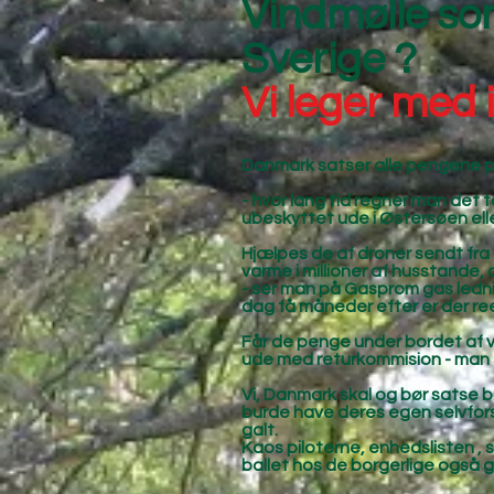
Vindmølle som
Sverige ?
Vi leger med i
Danmark satser alle pengene på 
- hvor lang tid regner man det t
ubeskyttet ude i Østersøen ell
Hjælpes de af droner sendt fra 
varme i millioner af husstande, 
- ser man på Gasprom gas lednin
dag få måneder efter er der re
Får de penge under bordet af vi
ude med returkommision - man sku
Vi, Danmark skal og bør satse bre
burde have deres egen selvforsyni
galt.
Kaos piloterne, enhedslisten , 
ballet hos de borgerlige også 