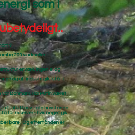
energi som i
 ubetydeligt..
mart ?
 bombe 200 vindmøller -
struktur er væk, ingen el og
 og alt industri gik i stå - i
ge var Danmark. Har Putin været
luft til luft osv - alle husstande
stå for reserver - hvis noget gik
 råber bare. Og efterhånden er