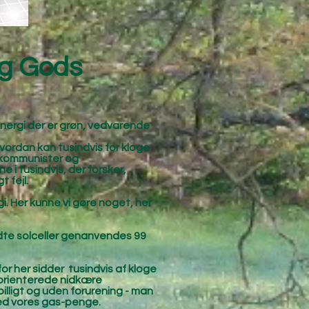
rg Gods
nergi der er grøn, vedvarende
vordan kan tusindvis for kloge
 kommunister og
i tusindvis, der forsker,
 fejl.
i. Her kunne vi gøre noget, her
slidte solceller genanvendes 99
for her sidder tusindvis af kloge
orienterede nidkære
illigt og uden forurening - man
 med vores gas-penge.