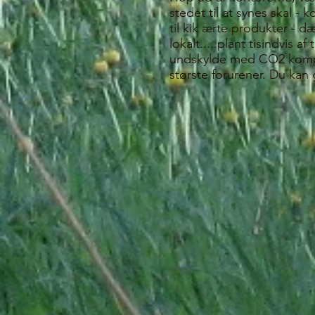
stedet til at synes skal - 
til kik ærte produkter - d
lokalt.....plant tisindvis
undskylde med CO2 kompens
største forurener. Du kan