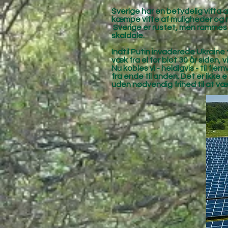
Sverige har en betydelig vifta a
kæmpe vifte af muligheder og ma
Sverige er rustet, men rammes n
skaldale.
Indtil Putin invaderede Ukraine t
væk fra el for blot 30 år siden, v
Nu kobles vi - heldigvis - til fje
fra ende til anden. Det er ikke
uden nødvendig frihed til at 