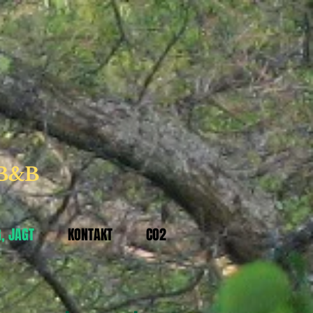
 B&B
, JAGT
KONTAKT
CO2