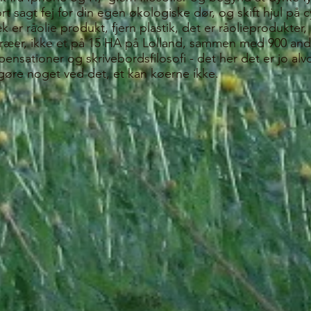
kort sagt fej for din egen økologiske dør, og skift hjul p
æk er råolie produkt, fjern plastik, det er råolieprodukte
 af træer, ikke et på 15 HA på Lolland, sammen med 900 and
ationer og skrivebordsfilosofi - det her det er jo alvo
 gøre noget ved det, et kan køerne ikke.