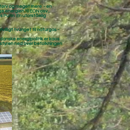
s, tørv og meget mere - en
 energien til EON osv...
 Putin. En uforståelig
villigt tvunget til naturgas -
en danske energipolitik er kaos
n styren ned over befolkningen