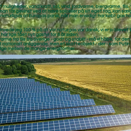
f muligheder, vand kraft, sol, vind, jordvarme, bjergvarme, fli
n får gevinst ved at have solceller på sit eget tag, kan sælge
aturligvis af Europas panik, når man ensidigt har købt gas hos
roede jeg 100 % på at vor naturgas var dansk, vi er jo blevet fri
i har lige fået nyt gasfyr for 8 år siden.
rnvarme fra flis fra Sverige - godt og stabilt - må vi håbe, for d
 et nationalt anliggende, men et skatteobjekt - der - som Puti
vælge mellem de mange energiformer.