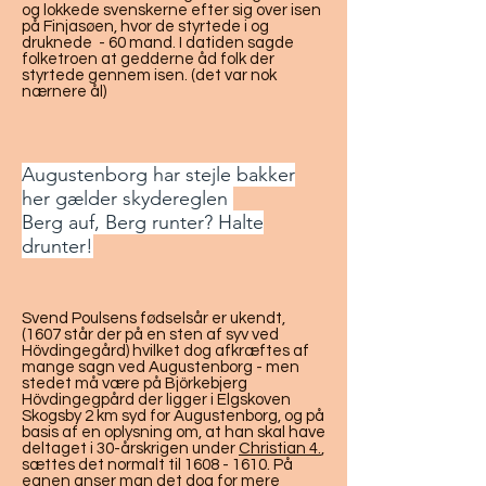
og lokkede svenskerne efter sig over isen
på Finjasøen, hvor de styrtede i og
druknede - 60 mand. I datiden sagde
folketroen at gedderne åd folk der
styrtede gennem isen. (det var nok
nærnere ål)
Augustenborg har stejle bakker
her gælder skydereglen
Berg auf, Berg runter? Halte
drunter!
Svend Poulsens fødselsår er ukendt,
(1607 står der på en sten af syv ved
Hövdingegård) hvilket dog afkræftes af
mange sagn ved Augustenborg - men
stedet må være på Björkebjerg
Hövdingegpård der ligger i Elgskoven
Skogsby 2 km syd for Augustenborg, og på
basis af en oplysning om, at han skal have
deltaget i 30-årskrigen under
Christian 4.
,
sættes det normalt til
1608 - 1610
. På
egnen anser man det dog for mere