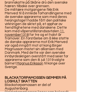
brannskatte på Skåne dro den svenske
hæren tilbake over grensen.
De militære motgangene fikk Erik
Menved til å innlede forhandlingene med
de svenske opprørerne som med deres
herjingstoget hadde fått den politiske
virkningen de siktet på, et opphør av
fiendtlighetene med danskene. Dette
kom med våpenstillstandsavtalen
11.
november
1318
for tre og et halvt år
framover. En forståelse om å ikke støtte
de danske opprørerne mot Erik Menved
var også inngått mot at kong Birger
Magnusson mistet sin alliansen med
Danmark. Med dette var den svenske
innbyrdeskrigen overstått med seier for
opprørerne som den 8. juli 1319 valgte
barnet
Magnus Eriksson
til konge over
Sverige.
BLACKATORPAMOSSEN GEMMER PÅ
LOSHULT SKATTEN
Blackatorpamossen er del af
Augustenborg.
Blackatorpamossen ligger som bekendt
præcis ved den gamle grænse mellem
Danmark-Sverige, og det hævdes at der
ved nattetide er spøgelser med store
hatte og fjer der lusker eller rider langs