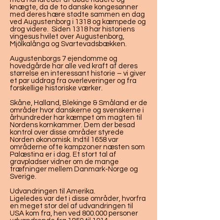
knægte, da de to danske kongesønner
med deres hære stødte sammen en dag
ved Augustenborg i 1318 og kæmpede og
drog videre. Siden 1318 har historiens
vingesus hvilet over Augustenborg,
Mjölkalånga og Svartevadsbækken.
Augustenborgs 7 ejendomme og
hovedgårde har alle ved kraft af deres
størrelse en interessant historie – vi giver
et par uddrag fra overleveringer og fra
forskellige historiske værker.
Skåne, Halland, Blekinge & Småland er de
områder hvor danskerne og svenskerne i
århundreder har kæmpet om magten til
Nordens kornkammer. Dem der besad
kontrol over disse områder styrede
Norden økonomisk. Indtil 1658 var
områderne ofte kampzoner næsten som
Palæstina er i dag. Et stort tal af
gravpladser vidner om de mange
træfninger mellem Danmark-Norge og
Sverige.
Udvandringen til Amerika.
Ligeledes var det i disse områder, hvorfra
en meget stor del af udvandringen til
USA kom fra, hen ved 800.000 personer