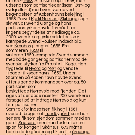
af 1657-
1658
. Aftakket i april 1658, men
udsendt som partisanleder (især i Øst- og
sydsjælland) mod svenskerne ved
begyndelsen af Københavns belejring i
1658. Provst
Kjetil Norrson
i
Skibinge
sogn
skriver, at Svend Gønge og hans
partisanstyrker havde formået fra
krigens begyndelse at nedlægge ca.
2000 svenske og tyske soldater. Især
kæmpede Svend Poulsen indædt bl.a.
ved
Kronborg
i august
1658
. Fra
sommeren
1658
til
vinteren
1659
kæmpede Svend sammen
med både gønger og partisaner mod de
svenske styrker fra
Præstø
til Køge. Han
flygtede til
Nyord
og
Møn
og vendte
tilbage til København i 1659. Under
Stormen på København havde Svend
efter sigende kommandoen over ca. 50
partisaner som
beskyttede
Nørrevold
mod fjenden. Det
siges at der døde næsten 200 svenskere i
forsøget på at indtage Nørrevold og kun
fem partisaner.
Som tak for indsatsen fik han i 1661
overladt brugen af
Lundbygård
, som han
senere fik som ejendom sammen med en
gård i
Snesere
, men han fortsatte som
spion for kongen i Skåne. I 1673 måtte
han forlade gården og fik en lille
årpenge
.