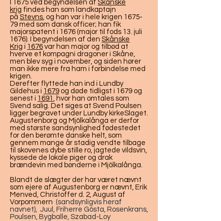
I 1675 ved begyndelsen af
Skånske
krig
findes han som landkaptajn
på
Stevns
, og han var i hele krigen 1675-
79 med som dansk officer; han fik
majorspatent i 1676 (major til fods 13. juli
1676). I begyndelsen af den
Skånske
Krig
i
1676
var han major og tilbød at
hverve et kompagni dragoner i Skåne,
men blev syg i november, og siden hører
man ikke mere fra ham i forbindelse med
krigen.
Derefter flyttede han ind i Lundby
Gildehus i
1679
og døde tidligst i 1679 og
senest i
1691
, hvor han omtales som
Svend salig. Det siges at Svend Poulsen
ligger begravet under Lundby kirkeSlaget.
Augustenborg og Mjölkalånga er derfor
med største sandsynlighed fødestedet
for den berømte danske helt, som
gennem mange år stadig vendte tilbage
til skovenes dybe stille ro, jagtede vildsvin,
kyssede de lokale piger og drak
brændevin med bønderne i Mjölkalånga.
Blandt de slægter der har været nævnt
som ejere af Augustenborg er nævnt, Erik
Menved, Christoffer d. 2, August af
Vorpommern
(sandsynligvis heraf
navnet), Juul, Friherre Gösta, Rosenkrans,
Poulsen, Bygballe, Szabad-Loy