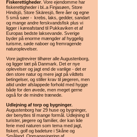
Fiskerettigheder
. Vore ejendomme har
fiskerettigheder i bl..a Finjasøen, Store
Hindsjö, Store Skäresjö, flere åer og egne
5 små søer - krebs, laks, gedder, sandart
og mange andre ferskvandsfisk plus vi
ligger i køreafstand til Pukkaviken et af
Europas bedste laksevande. Sverige
byder på enorme mængder af hyggelig
turisme, søde naboer og fremragende
naturoplevelser.
Vore jagtrevirer tilhører alle Augustenborg,
og ligger tæt på Danmark. Det er nye
oplevelser og jagt end de vanlige - det er
den store natur og mere jagt på vildtets
betingelser, og stiller krav til jægeren, men
altid under afslappede forhold med hygge
både for den øvede, men meget gerne
også for de mindre trænede.
Udlejning af torp og bygninger.
Augustenborg har 29 huse og bygninger,
der benyttes til mange formål. Udlejning til
turister, jægere og familier, der kan lide
ferie med naturen som tema med jagt,
fiskeri, golf og badeture i Skåne og
Småland. Opmagasinering af