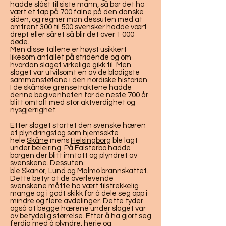
hadde slåst til siste mann, så bør det ha
vært et tap på 700 falne på den danske
siden, og regner man dessuten med at
omtrent 300 til 500 svensker hadde vært
drept eller såret så blir det over 1 000
døde.
Men disse tallene er høyst usikkert
likesom antallet på stridende og om
hvordan slaget virkelige gikk til. Men
slaget var utvilsomt en av de blodigste
sammenstøtene i den nordiske historien.
I de skånske grensetraktene hadde
denne begivenheten for de neste 700 år
blitt omtalt med stor aktverdighet og
nysgjerrighet.
Etter slaget startet den svenske hæren
et plyndringstog som hjemsøkte
hele
Skåne
mens
Helsingborg
ble lagt
under beleiring. På
Falsterbo
hadde
borgen der blitt inntatt og plyndret av
svenskene. Dessuten
ble
Skanör
,
Lund
og
Malmö
brannskattet.
Dette betyr at de overlevende
svenskene måtte ha vært tilstrekkelig
mange og i godt skikk for å dele seg opp i
mindre og flere avdelinger. Dette tyder
også at begge hærene under slaget var
av betydelig størrelse. Etter å ha gjort seg
ferdig med å plyndre, herje og