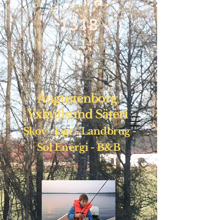
1318
Augustenborg
Yxkullsund Säteri
Skov - Jagt - Landbrug -
Sol
Energi - B&B