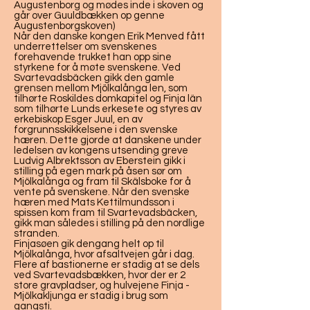
Augustenborg og mødes inde i skoven og
går over Guuldbækken op genne
Augustenborgskoven)
Når den danske kongen Erik Menved fått
underrettelser om svenskenes
forehavende trukket han opp sine
styrkene for å møte svenskene. Ved
Svartevadsbäcken gikk den gamle
grensen mellom Mjölkalånga len, som
tilhørte Roskildes domkapitel og Finja län
som tilhørte Lunds erkesete og styres av
erkebiskop Esger Juul, en av
forgrunnsskikkelsene i den svenske
hæren. Dette gjorde at danskene under
ledelsen av kongens utsending greve
Ludvig Albrektsson av Eberstein gikk i
stilling på egen mark på åsen sør om
Mjölkalånga og fram til Skälsboke for å
vente på svenskene. Når den svenske
hæren med Mats Kettilmundsson i
spissen kom fram til Svartevadsbäcken,
gikk man således i stilling på den nordlige
stranden.
Finjasøen gik dengang helt op til
Mjölkalånga, hvor afsaltvejen går i dag.
Flere af bastionerne er stadig at se dels
ved Svartevadsbækken, hvor der er 2
store gravpladser, og hulvejene Finja -
Mjölkakljunga er stadig i brug som
gangsti.