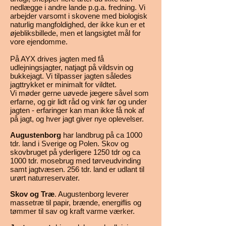
nedlægge i andre lande p.g.a. fredning. Vi
arbejder varsomt i skovene med biologisk
naturlig mangfoldighed, der ikke kun er et
øjebliksbillede, men et langsigtet mål for
vore ejendomme.
På AYX drives jagten med få
udlejningsjagter, natjagt på vildsvin og
bukkejagt. Vi tilpasser jagten således
jagttrykket er minimalt for vildtet.
Vi møder gerne uøvede jægere såvel som
erfarne, og gir lidt råd og vink før og under
jagten - erfaringer kan man ikke få nok af
på jagt, og hver jagt giver nye oplevelser.
Augustenborg
har landbrug på ca 1000
tdr. land i Sverige og Polen. Skov og
skovbruget på yderligere 1250 tdr og ca
1000 tdr. mosebrug med tørveudvinding
samt jagtvæsen. 256 tdr. land er udlant til
urørt naturreservater.
Skov og Træ
. Augustenborg leverer
massetræ til papir, brænde, energiflis og
tømmer til sav og kraft varme værker.