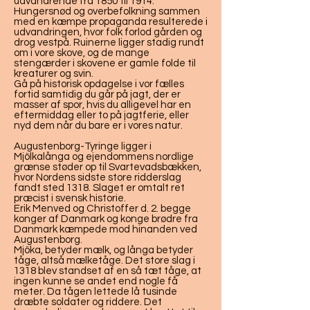
udvandrende fra 1850 til 1914.
Hungersnød og overbefolkning sammen
med en kæmpe propaganda resulterede i
udvandringen, hvor folk forlod gården og
drog vestpå. Ruinerne ligger stadig rundt
om i vore skove, og de mange
stengærder i skovene er gamle folde til
kreaturer og svin.
Gå på historisk opdagelse i vor fælles
fortid samtidig du går på jagt, der er
masser af spor, hvis du alligevel har en
eftermiddag eller to på jagtferie, eller
nyd dem når du bare er i vores natur.
Augustenborg-Tyringe ligger i
Mjölkalånga og ejendommens nordlige
grænse støder op til Svartevadsbækken,
hvor Nordens sidste store ridderslag
fandt sted 1318. Slaget er omtalt ret
præcist i svensk historie.
Erik Menved og Christoffer d. 2. begge
konger af Danmark og konge brødre fra
Danmark kæmpede mod hinanden ved
Augustenborg.
Mjöka, betyder mælk, og långa betyder
tåge, altså mælketåge. Det store slag i
1318 blev standset af en så tæt tåge, at
ingen kunne se andet end nogle få
meter. Da tågen lettede lå tusinde
dræbte soldater og riddere. Det