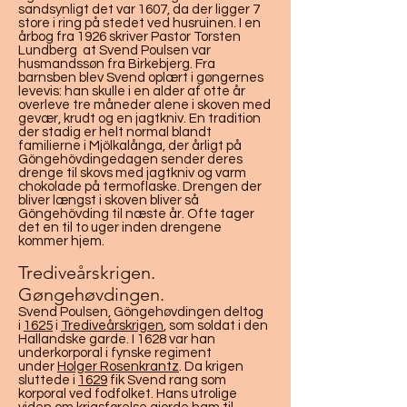
sandsynligt det var 1607, da der ligger 7
store i ring på stedet ved husruinen. I en
årbog fra 1926 skriver Pastor Torsten
Lundberg at Svend Poulsen var
husmandssøn fra Birkebjerg. Fra
barnsben blev Svend oplært i gøngernes
levevis: han skulle i en alder af otte år
overleve tre måneder alene i skoven med
gevær, krudt og en jagtkniv. En tradition
der stadig er helt normal blandt
familierne i Mjölkalånga, der årligt på
Göngehövdingedagen sender deres
drenge til skovs med jagtkniv og varm
chokolade på termoflaske. Drengen der
bliver længst i skoven bliver så
Göngehövding til næste år. Ofte tager
det en til to uger inden drengene
kommer hjem.
Trediveårskrigen.
Gøngehøvdingen.
Svend Poulsen, Göngehøvdingen deltog
i
1625
i
Trediveårskrigen
, som soldat i den
Hallandske garde. I 1628 var han
underkorporal i fynske regiment
under
Holger Rosenkrantz
. Da krigen
sluttede i
1629
fik Svend rang som
korporal ved fodfolket. Hans utrolige