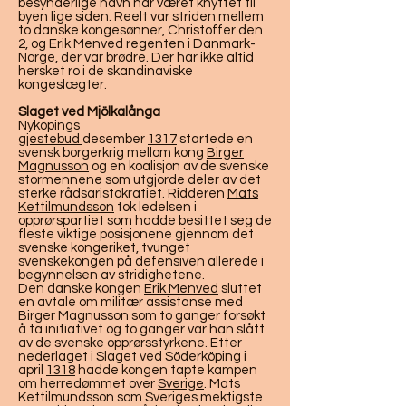
besynderlige navn har været knyttet til
byen lige siden. Reelt var striden mellem
to danske kongesønner, Christoffer den
2, og Erik Menved regenten i Danmark-
Norge, der var brødre. Der har ikke altid
hersket ro i de skandinaviske
kongeslægter.
Slaget ved Mjölkalånga
Nyköpings
gjestebud
desember
1317
startede en
svensk borgerkrig mellom kong
Birger
Magnusson
og en koalisjon av de svenske
stormennene som utgjorde deler av det
sterke rådsaristokratiet. Ridderen
Mats
Kettilmundsson
tok ledelsen i
opprørspartiet som hadde besittet seg de
fleste viktige posisjonene gjennom det
svenske kongeriket, tvunget
svenskekongen på defensiven allerede i
begynnelsen av stridighetene.
Den danske kongen
Erik Menved
sluttet
en avtale om militær assistanse med
Birger Magnusson som to ganger forsøkt
å ta initiativet og to ganger var han slått
av de svenske opprørsstyrkene. Etter
nederlaget i
Slaget ved Söderköping
i
april
1318
hadde kongen tapte kampen
om herredømmet over
Sverige
. Mats
Kettilmundsson som Sveriges mektigste