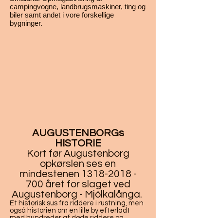
campingvogne, landbrugsmaskiner, ting og
biler samt andet i vore forskellige
bygninger.
AUGUSTENBORGs
HISTORIE
Kort før Augustenborg
opkørslen ses en
mindestenen
1318-2018 -
700
året for slaget ved
Augustenborg - Mjölkalånga.
Et historisk sus fra riddere i rustning, men
også historien om en lille by efterladt
med hundreder af døde riddere og