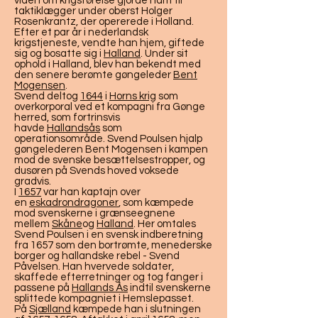
viden om krigsførelse gjorde ham til
taktiklægger under oberst Holger
Rosenkrantz, der opererede i Holland.
Efter et par år i nederlandsk
krigstjeneste, vendte han hjem, giftede
sig og bosatte sig i
Halland
. Under sit
ophold i Halland, blev han bekendt med
den senere berømte gøngeleder
Bent
Mogensen
.
Svend deltog
1644
i
Horns krig
som
overkorporal ved et kompagni fra Gønge
herred, som fortrinsvis
havde
Hallandsås
som
operationsområde. Svend Poulsen hjalp
gøngelederen Bent Mogensen i kampen
mod de svenske besættelsestropper, og
dusøren på Svends hoved voksede
gradvis.
I
1657
var han kaptajn over
en
eskadron
dragoner
, som kæmpede
mod svenskerne i grænseegnene
mellem
Skåne
og
Halland
. Her omtales
Svend Poulsen i en svensk indberetning
fra 1657 som den bortrømte, menederske
borger og hallandske rebel - Svend
Påvelsen. Han hvervede soldater,
skaffede efterretninger og tog fanger i
passene på
Hallands Ås
indtil svenskerne
splittede kompagniet i Hemslepasset.
På
Sjælland
kæmpede han i slutningen