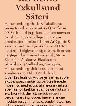
Yxkullsund
Säteri
Augustenborg Gods & Yxkullsund
Säteri (dobbeltsäteriet AYX) omfatter
4008 tdr. land jagt, land, naturreservater
og skovbrug - vi udlejer kun egne
arealer, der direkte tilhører AYX gods &
säteri - hertil indgår AYX i ca 5000 tdr.
land med elgkvoter og diverse licenser.
Jagtejendommene Lindehult, Store
Skarasjö, Visslemyr, Blackatorp,
Skogsby og Mellankärr, Svängsta,
Augustenborg, Jelnia udlejes med
arealer fra 120 til 1036 tdr. land.
Over 128 fugle og vildt arter træffes i vore
skove, søer, marker og på vore fredede
moser, og med et utal af sjældne vækster,
søer, åer og bække, svampe og vildt som
elg, kronvildt, dåvildt, råvildt, vildsvin,
bæver, grævling, odder, bæver sjældne
insekter og sommerfugle, ænder, gæs, tjur,
urfugl, snepper flere arter du ikke kan