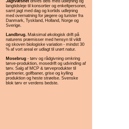
Jagtvæsnet
drives dels med udlejning og
langtidsleje til konsortier og enkeltpersoner,
samt jagt med dag og kortids udlejning
med overnatning for jægere og turister fra
Danmark, Tyskland, Holland, Norge og
Sverige.
Landbrug.
Maksimal økologisk drift på
naturens præmisser med hensyn til vildt
og skoven biologiske variation - mindst 30
% af vort areal er udlagt til urørt natur.
Mosebrug
- tørv og rådgivning omkring
tørve-produktion, mosedrift og udvinding af
tørv. Salg af MCP & tørveprodukter til
gartnerier, golfbaner, grise og kylling
produktion og heste strøelse. Svenske
blok tørv er verdens bedste.