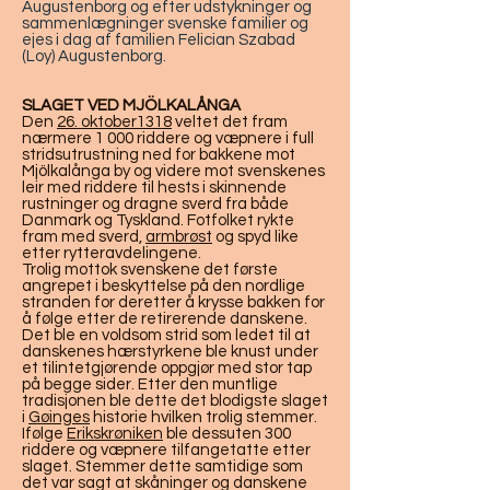
Augustenborg og efter udstykninger og
sammenlægninger svenske familier og
ejes i dag af familien Felician Szabad
(Loy) Augustenborg.
SLAGET VED MJÖLKALÅNGA
Den
26. oktober
1318
veltet det fram
nærmere 1 000 riddere og væpnere i full
stridsutrustning ned for bakkene mot
Mjölkalånga by og videre mot svenskenes
leir med riddere til hests i skinnende
rustninger og dragne sverd fra både
Danmark og Tyskland. Fotfolket rykte
fram med sverd,
armbrøst
og spyd like
etter rytteravdelingene.
Trolig mottok svenskene det første
angrepet i beskyttelse på den nordlige
stranden for deretter å krysse bakken for
å følge etter de retirerende danskene.
Det ble en voldsom strid som ledet til at
danskenes hærstyrkene ble knust under
et tilintetgjørende oppgjør med stor tap
på begge sider. Etter den muntlige
tradisjonen ble dette det blodigste slaget
i
Gøinges
historie hvilken trolig stemmer.
Ifølge
Erikskrøniken
ble dessuten 300
riddere og væpnere tilfangetatte etter
slaget. Stemmer dette samtidige som
det var sagt at skåninger og danskene