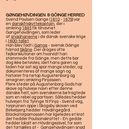
GØNGEHØVDINGEN & GÖINGE HERRED
Svend Poulsen Gønge (
1610
-
1679
) var
en
dansk
friskyttekaptajn
, der i
omkring
1645
fik tilnavnet
Gøngehøvdingen, som leder
af
snaphanerne
i de dansk-svenske krige
i
1600-tallet
.
Han blev født i
Gønge
- svensk Göinge
härrad
Skåne
. Der drages ofte
fejlkonklutioner om hvorvidt han
stammede fra Göinge, men dette bør
dog ikke betvivles, idet hans gøren og
laden har sat sig spor mange steder, og
dokumenteres af mange sagn og
historier fra netop Augustenborg og
omegnen omkring Finjasøen.
Flere steder på Augustenborg Gods har
skove og hulveje navn efter denne
danske helt, som svenskerne betragtede
som en rebel og partisan. Således hedder
hulvejen fra Tyringe til Finja - Svend väg,
torpruinen oppe i Skogsby skoven ved
Birkebjerg hedder Hövdingegård.
Blackatorpamossen har ligeledes et krat
der hedder Poulsonskrattet - En gedde
hedder lokalt en Hövdingejävel, for som
det fortælles at - Gøngehøvdingen snød