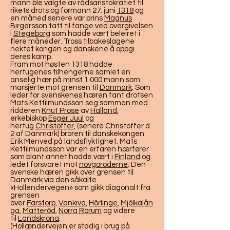
mann ble valgte av rådsaristokratiet til
rikets drots og formann 27. juni
1318
og
en måned senere var prins
Magnus
Birgersson
tatt til fange ved overgivelsen
i
Stegeborg
som hadde vært beleiret i
flere måneder. Tross tilbakeslagene
nektet kongen og danskene å oppgi
deres kamp.
Fram mot høsten 1318 hadde
hertugenes tilhengerne samlet en
anselig hær på minst 1 000 mann som
marsjerte mot grensen til
Danmark
. Som
leder for svenskenes hæren fant drotsen
Mats Kettilmundsson seg sammen med
ridderen
Knut Prose
av
Halland
,
erkebiskop
Esger Juul
og
hertug
Christoffer
, (senere Christoffer d.
2 af Danmark) broren til danskekongen
Erik Menved på landsflyktighet. Mats
Kettilmundsson var en erfaren hærfører
som blant annet hadde vært i
Finland
og
ledet forsvaret mot
novgoroderne
. Den
svenske hæren gikk over grensen til
Danmark via den såkalte
«Hollendervegen» som gikk diagonalt fra
grensen
over
Farstorp
,
Vankiva
,
Hörlinge
,
Mjölkalån
ga
,
Matteröd
,
Norra Rörum
og videre
til
Landskrona
.
(Hollændervejen er stadig i brug på