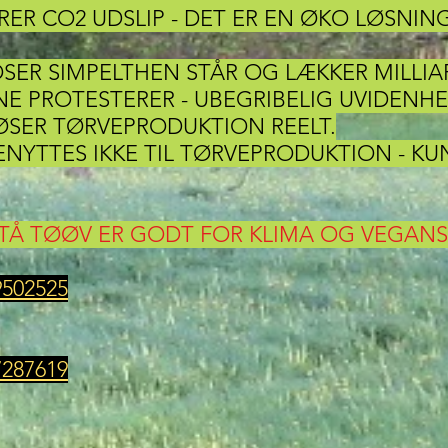
RER CO2 UDSLIP - DET ER EN ØKO LØSNING
OSER SIMPELTHEN STÅR OG LÆKKER MILLIA
 PROTESTERER - UBEGRIBELIG UVIDENHE
LØSER TØRVEPRODUKTION REELT.
NYTTES IKKE TIL TØRVEPRODUKTION - KU
STÅ TØØV ER GODT FOR KLIMA OG VEGAN
9502525
7287619