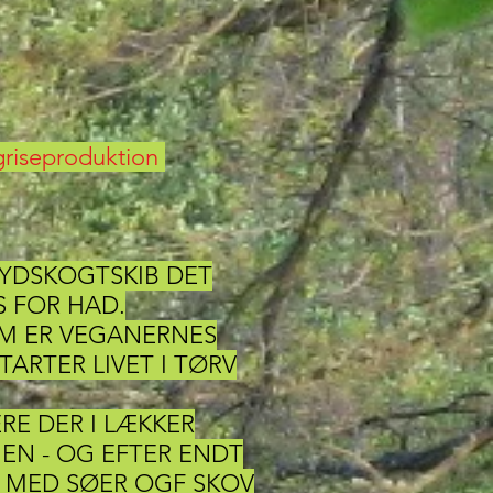
 griseproduktion
RYDSKOGTSKIB DET
S FOR HAD.
OM ER VEGANERNES
ARTER LIVET I TØRV
RE DER I LÆKKER
EN - OG EFTER ENDT
 MED SØER OGF SKOV