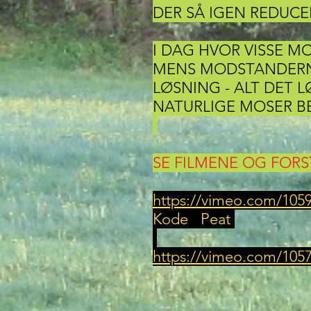
DER SÅ IGEN REDUCE
I DAG HVOR VISSE M
MENS MODSTANDERNE
LØSNING - ALT DET 
NATURLIGE MOSER BE
SE FILMENE OG FOR
https://vimeo.com/105
Kode Peat
https://vimeo.com/105