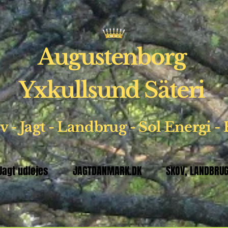
Augustenborg
Yxkullsund Säteri
 - Jagt - Landbrug - Sol
Energi -
 Jagt udlejes
JAGTDANMARK.DK
SKOV, LANDBRUG