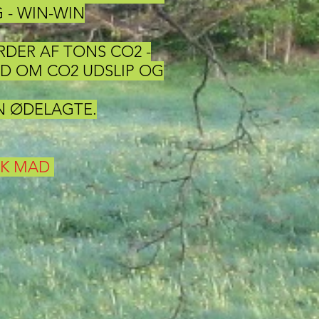
 - WIN-WIN
RDER AF TONS CO2 -
D OM CO2 UDSLIP OG
N ØDELAGTE.
SK MAD