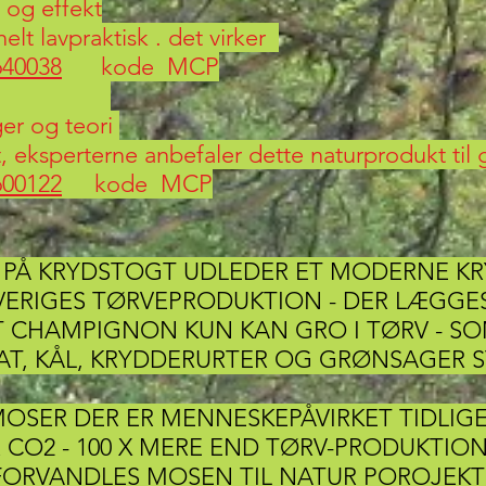
 og effekt
helt lavpraktisk . det virker
640038
kode MCP
ger og teori
t, eksperterne anbefaler dette naturprodukt til
600122
kode MCP
R PÅ KRYDSTOGT UDLEDER ET MODERNE K
VERIGES TØRVEPRODUKTION - DER LÆGGE
T CHAMPIGNON KUN KAN GRO I TØRV - S
AT, KÅL, KRYDDERURTER OG GRØNSAGER ST
MOSER DER ER MENNESKEPÅVIRKET TIDLIGE
O2 - 100 X MERE END TØRV-PRODUKTION
ORVANDLES MOSEN TIL NATUR POROJEKT