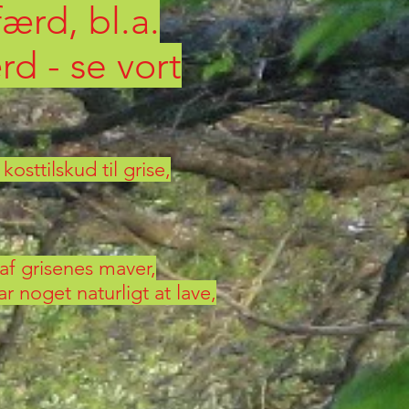
ærd, bl.a.
d - se vort
ttilskud til grise,
 af grisenes maver,
r noget naturligt at lave,