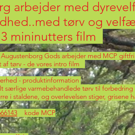
g arbejder med dyrevelf
dhed..med tørv og velfær
 3 mininutters film
Augustenborg Gods arbejder med MCP giftfri kos
 af tørv - de vores intro film
kkerhed - produktinformation
elt særlige varmebehandlede tørv til forbedring
 i staldene, og overlevelsen stiger, grisene ha
666143
kode MCP