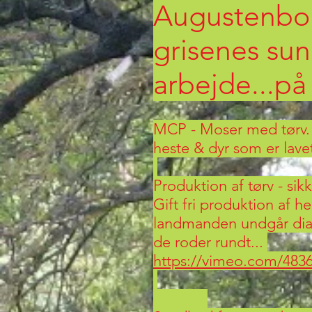
Augustenbor
grisenes sun
arbejde...på
MCP - Moser med tørv. 
heste & dyr som er lavet
Produktion af tørv - si
Gift fri produktion af h
landmanden undgår diarre
de roder rundt...
https://vimeo.com/483