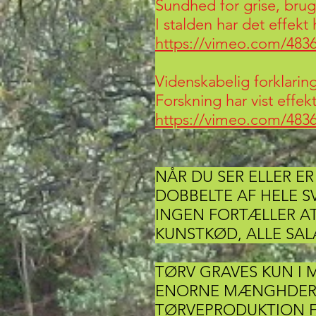
Sundhed for grise, brug
I stalden har det effekt 
https://vimeo.com/483
Videnskabelig forklarin
Forskning har vist effek
https://vimeo.com/483
NÅR DU SER ELLER E
DOBBELTE AF HELE S
INGEN FORTÆLLER A
KUNSTKØD, ALLE SAL
TØRV GRAVES KUN I 
ENORNE MÆNGHDER C
TØRVEPRODUKTION F