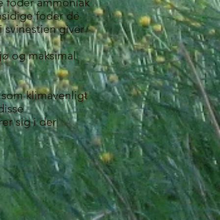
ise foder ammoniak
nsidige foder de
i svinestien giver
ljø og maksimal
v som klimavenligt
disse
er sig i der