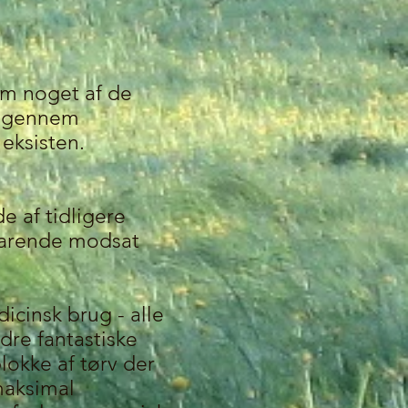
om noget af de
r gennem
 eksisten.
e af tidligere
svarende modsat
icinsk brug - alle
dre fantastiske
lokke af tørv der
 maksimal