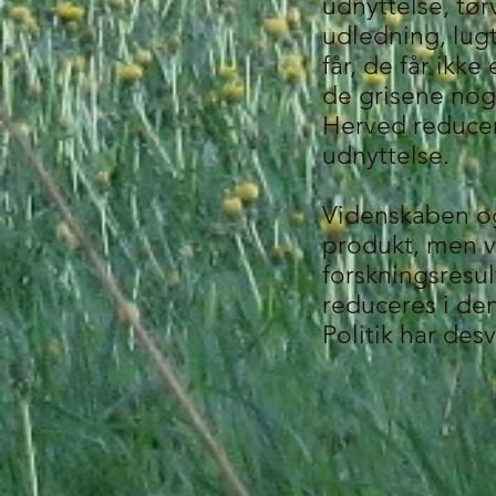
udnyttelse, tø
udledning, lug
får, de får ikk
de grisene noge
Herved reducer
udnyttelse.
Videnskaben og 
produkt, men vi
forskningsresul
reduceres i de
Politik har de