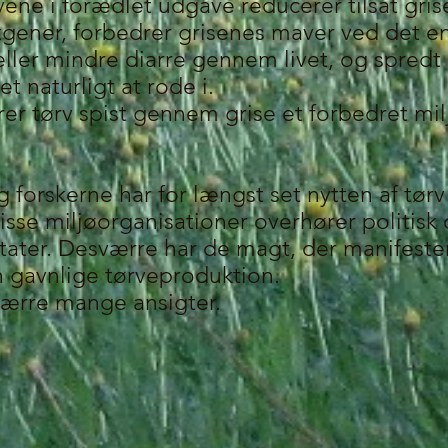
rvene i forædlet udgave reducerer tilsat gr
tgener, forbedrer grisenes maver ved det e
e eller mindre diarre gennem livet, og spredt 
t naturligt at rode i.
er tørv spist gennem grise et forbedret mi
forskerne har for længst set nytten af tør
sse miljøorganisationer overhører politisk 
tater. Desværre har de magt, der manifester
n gavnlige tørveproduktion.
sværre mange ansigter.