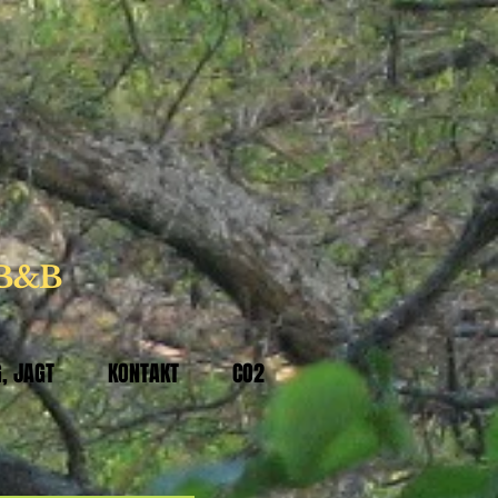
 B&B
, JAGT
KONTAKT
CO2