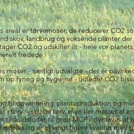
es areal er tørvemoser, de reducerer CO2 s
nd skov, landbrug og voksende planter de
ager CO2 og udskiller ilt - hele vor planets
erelt fredede.
es moser - særligt udvalgte - der er påvirked
som op fyring og hygiejne - udleder CO2 til
ag til opvarmning, planteproduktion og med
år i tørv - skrabe tørv, men har masser af an
tilskudsfoder til grise MCP - der laves af b
 findeles og er af langt finere kvalitet med