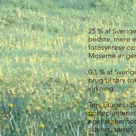
25 % af Sverig
bedste, mere e
fotosyntese opt
Moserne er gen
0,1 % af Sverig
brug til tørv 
virkning.
Tørv bruges i d
potteplanter st
egenskaber som 
skæres, tørres,