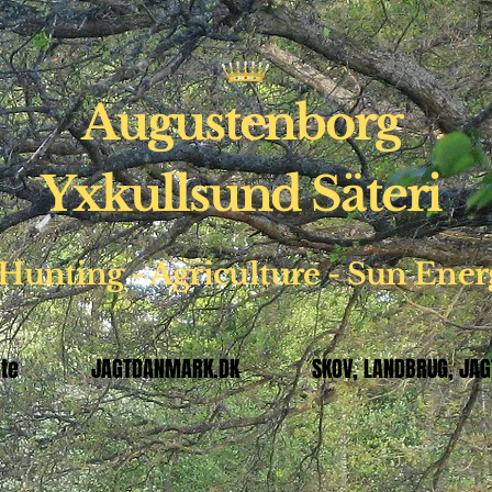
Augustenborg
Yxkullsund Säteri
 Hunting - Agriculture - Sun
Ener
ste
JAGTDANMARK.DK
SKOV, LANDBRUG, JAG