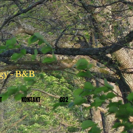
gy - B&B
T
KONTAKT
CO2