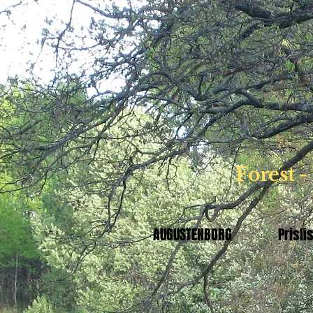
Forest -
AUGUSTENBORG
Prisli