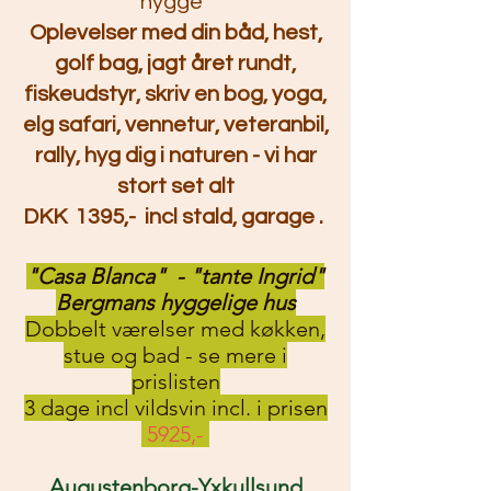
hygge
Oplevelser med din båd, hest,
golf bag, jagt året rundt,
fiskeudstyr, skriv en bog, yoga,
elg safari, vennetur, veteranbil,
rally, hyg dig i naturen - vi har
stort set alt
DKK 1395,- incl stald, garage .
"Casa Blanca" - "tante Ingrid"
Bergmans hyggelige hus
Dobbelt værelser med køkken,
stue og bad - se mere i
prislisten
3 dage incl vildsvin incl. i prisen
5925,-
Augustenborg-Yxkullsund