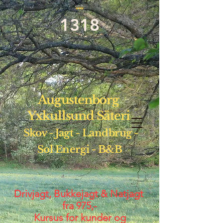
1318
Augustenborg
Yxkullsund Säteri
Skov - Jagt - Landbrug -
Sol
Energi - B&B
Drivjagt, Bukkejagt & Natjagt
fra 975,-
Kursus for kunder og