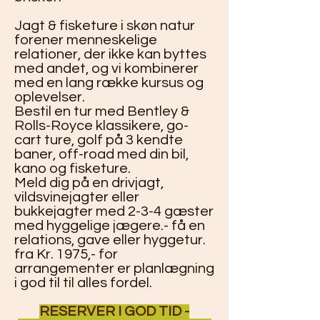
Jagt & fisketure i skøn natur
forener menneskelige
relationer, der ikke kan byttes
med andet, og vi kombinerer
med en lang række kursus og
oplevelser.
Bestil en tur med Bentley &
Rolls-Royce klassikere, go-
cart ture, golf på 3 kendte
baner, off-road med din bil,
kano og fisketure.
Meld dig på en drivjagt,
vildsvinejagter eller
bukkejagter med 2-3-4 gæster
med hyggelige jægere.- få en
relations, gave eller hyggetur.
fra Kr. 1975,- for
arrangementer er planlægning
i god til til alles fordel.
RESERVER I GOD TID -