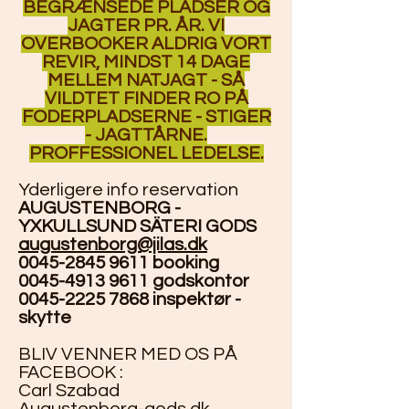
BEGRÆNSEDE PLADSER OG
JAGTER PR. ÅR. VI
OVERBOOKER ALDRIG VORT
REVIR, MINDST 14 DAGE
MELLEM NATJAGT - SÅ
VILDTET FINDER RO PÅ
FODERPLADSERNE - STIGER
- JAGTTÅRNE.
PROFFESSIONEL LEDELSE.
Yderligere info reservation
AUGUSTENBORG -
YXKULLSUND SÄTERI GODS
augustenborg@jilas.dk
0045-2845 9611
booking
0045-4913 9611
godskontor
0045-2225 7868
inspektør -
skytte
BLIV VENNER MED OS PÅ
FACEBOOK : ​
Carl Szabad