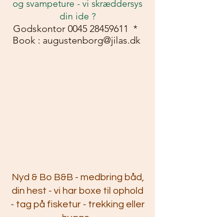
og svampeture - vi skræddersys
din ide ?
Godskontor
0045 28459611
*
Book :
augustenborg@jilas.dk
Nyd & Bo B&B - medbring båd,
din hest - vi har boxe til ophold
- tag på fisketur - trekking eller