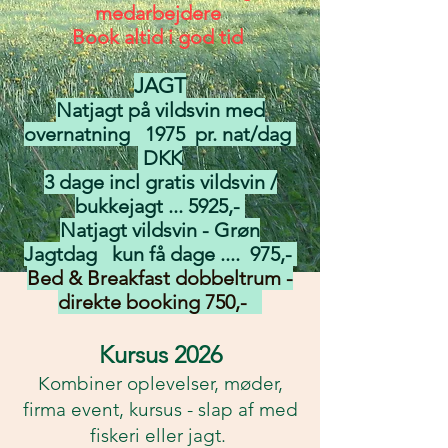
medarbejdere
Book altid i god tid
JAGT
Natjagt på vildsvin med
overnatning 1975 pr. nat/dag
DKK
3 dage incl gratis vildsvin /
bukkejagt ... 5925,-
Natjagt vildsvin - Grøn
Jagtdag kun få dage .... 975,-
Bed & Breakfast dobbeltrum -
direkte booking 750,-
Kursus 2026
Kombiner oplevelser, møder,
firma event, kursus - slap af med
fiskeri eller jagt.