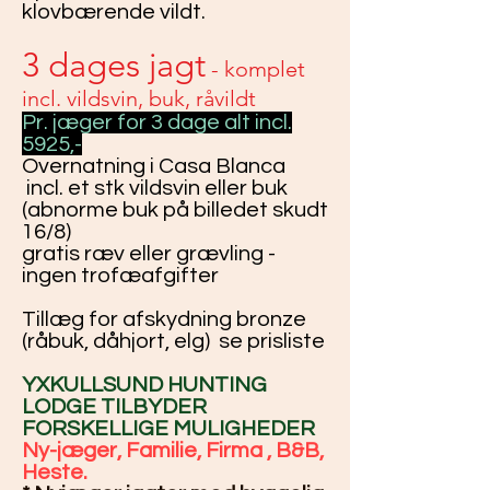
klovbærende vildt.
3 dages jagt
- komplet
incl. vildsvin, buk, råvildt
Pr. jæger for 3 dage alt incl.
5925,-
Overnatning i Casa Blanca
incl. et stk vildsvin eller buk
(abnorme buk på billedet skudt
16/8)
gratis ræv eller grævling -
ingen trofæafgifter
Tillæg for afskydning bronze
(råbuk, dåhjort, elg) se prisliste
YXKULLSUND HUNTING
LODGE TILBYDER
FORSKELLIGE MULIGHEDER
Ny-jæger, Familie, Firma , B&B,
Heste.