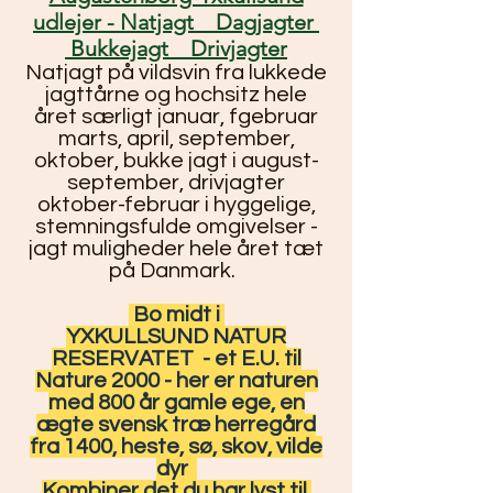
udlejer - Natjagt Dagjagter
Bukkejagt Drivjagter
Natjagt på vildsvin fra lukkede
jagttårne og hochsitz hele
året særligt januar, fgebruar
marts, april, september,
oktober, bukke jagt i august-
september, drivjagter
oktober-februar i hyggelige,
stemningsfulde omgivelser -
jagt muligheder hele året tæt
på Danmark.
Bo midt i
YXKULLSUND NATUR
RESERVATET - et E.U. til
Nature 2000 - her er naturen
med 800 år gamle ege, en
ægte svensk træ herregård
fra 1400, heste, sø, skov, vilde
dyr
Kombiner det du har lyst til