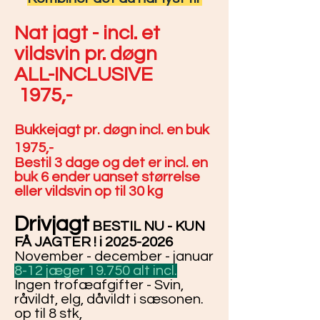
Nat jagt - incl. et
vildsvin pr. døgn
ALL-INCLUSIVE
1975,-
Bukkejagt pr. døgn incl. en buk
1975,-
Bestil 3 dage og det er incl. en
buk 6 ender uanset størrelse
eller vildsvin op til 30 kg
Drivjagt
BESTIL NU - KUN
FÅ JAGTER ! i
2025-2026
November - december - januar
8-12 jæger 19.750 alt incl.
Ingen trofæafgifter - Svin,
råvildt, elg, dåvildt i sæsonen.
op til 8 stk,