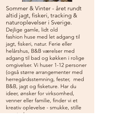
Sommer & Vinter - året rundt
altid jagt, fiskeri, tracking &
naturoplevelser i Sverige.
Dejlige gamle, lidt old
fashion
huse med let adgang til
jagt, fiskeri, natur. Ferie eller
helårshus, B&B værelser med
adgang til bad og køkken i rolige
omgivelser. Vi huser 1-12 personer
(også større arrangementer med
herregårdsstemning, fester, med
B&B, jagt og fisketure. Har du
ideer, ønsker
for
virksomhed,
venner eller familie, finder vi et
kreativ oplevelse - smukke, stille
omgivelser
Info
+45 28459611
Hovedbygning
0046 760409611