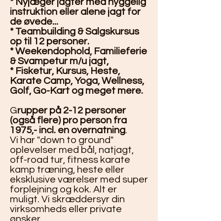
* Nyjæger jagter med hyggelig
instruktion eller alene jagt for
de øvede...
* Teambuilding & Salgskursus
op til 12 personer.
* Weekendophold, Familieferie
& Svampetur m/u jagt,
* Fisketur, Kursus, Heste,
Karate Camp, Yoga, Wellness,
Golf, Go-Kart og meget mere.
G
rupper på 2-12 personer
(også flere) pro person fra
1975,- incl. en overnatning
.
Vi har "down to ground"
oplevelser med bål, natjagt,
off-road tur, fitness karate
kamp træning, heste eller
eksklusive værelser med super
forplejning og kok. Alt er
muligt. Vi skræddersyr din
virksomheds eller private
ønsker.