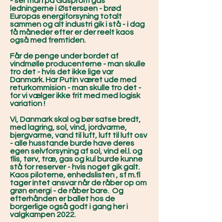
- ser man på Gasprom gas
ledningerne i Østersøen - brød
Europas energiforsyning totalt
sammen og alt industri gik i stå - i dag
få måneder efter er der reelt kaos
også med fremtiden.
Får de penge under bordet af
vindmølle producenterne - man skulle
tro det - hvis det ikke lige var
Danmark. Har Putin været ude med
returkommision - man skulle tro det -
for vi vælger ikke frit med med logisk
variation !
Vi, Danmark skal og bør satse bredt,
med lagring, sol, vind, jordvarme,
bjergvarme, vand til luft, luft til luft osv
- alle husstande burde have deres
egen selvforsyning af sol, vind el.l. og
flis, tørv, træ, gas og kul burde kunne
stå for reserver - hvis noget gik galt.
Kaos piloterne, enhedslisten , sf m.fl
tager intet ansvar når de råber op om
grøn energi - de råber bare. Og
efterhånden er ballet hos de
borgerlige også godt i gang her i
valgkampen 2022.