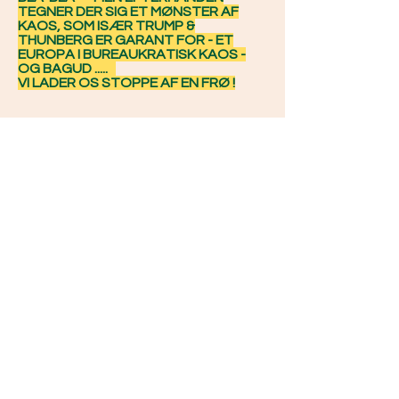
TEGNER DER SIG ET MØNSTER AF
KAOS, SOM ISÆR TRUMP &
THUNBERG ER GARANT FOR - ET
EUROPA I BUREAUKRATISK KAOS -
OG BAGUD .....
VI LADER OS STOPPE AF EN FRØ !
Oksekød - forurener 13, 21 eller 34 x mere
end kikærter.
Man skal huske : Køer gir mælk, yogurt, cafe
latte, bøffer, læder til sko, møbler, remme,
sundeste gødning til kikærter, korn og
markens produkter. Vi har glæde at dem på
marken med kalven, ost, parmesan, skyr,
det har været vores husdyr i titusinder af år.
De omdanner grønt-græs til energi, noget
vi ikke selv kan overhovedet -
Fjern mælkeprodukter og erstat med kik-
ærter i køleskabet.
Det blir hyggeligt. En cafe kikærtemælk -
charmerende.
Hop ud af kontorerne, væk fra Iphone og
IT, glem filosofier og begynd at dyrke fysisk
jorden selv - reducer i stedet til at synes skal