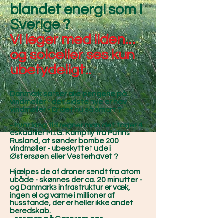
blandet energi som i
Sverige ?
Vi leger med ilden...
og solceller ses kun
ubetydeligt..
Danmark satser alle pengene på
vindmøller - det sidste nye er hav
vindmøller - Er det nu så smart ?
- hvor lang tid regner man det tager 4
eskadriler M.I.G. Kampfly fra Putins
Rusland, at sønder bombe 200
vindmøller - ubeskyttet ude i
Østersøen eller Vesterhavet ?
Hjælpes de af droner sendt fra atom
ubåde - skønnes der ca. 20 minutter -
og Danmarks infrastruktur er væk,
ingen el og varme i millioner af
husstande, der er heller ikke andet
beredskab.