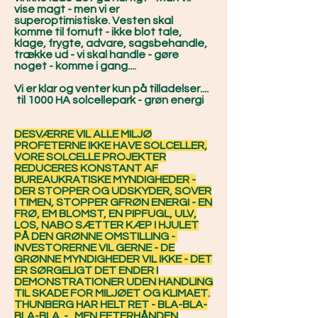
vise magt - men vi er
superoptimistiske. Vesten skal
komme til fornuft - ikke blot tale,
klage, frygte, advare, sagsbehandle,
trække ud - vi skal handle - gøre
noget - komme i gang....
Vi er klar og venter kun på tilladelser....
til 1000 HA solcellepark - grøn energi
DESVÆRRE VIL ALLE MILJØ
PROFETERNE IKKE HAVE SOLCELLER,
VORE SOLCELLE PROJEKTER
REDUCERES KONSTANT AF
BUREAUKRATISKE MYNDIGHEDER -
DER STOPPER OG UDSKYDER, SOVER
I TIMEN, STOPPER GFRØN ENERGI - EN
FRØ, EM BLOMST, EN PIPFUGL, ULV,
LOS, NABO SÆTTER KÆP I HJULET
PÅ DEN GRØNNE OMSTILLING -
INVESTORERNE VIL GERNE - DE
GRØNNE MYNDIGHEDER VIL IKKE - DET
ER SØRGELIGT DET ENDER I
DEMONSTRATIONER UDEN HANDLING
TIL SKADE FOR MILJØET OG KLIMAET.
THUNBERG HAR HELT RET - BLA-BLA-
BLA-BLA - MEN EFTERHÅNDEN