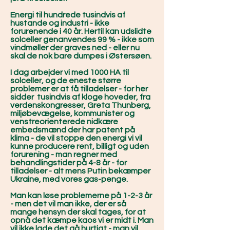
Energi til hundrede tusindvis af
hustande og industri - ikke
forurenende i 40 år. Hertil kan udslidte
solceller genanvendes 99 % - ikke som
vindmøller der graves ned - eller nu
skal de nok bare dumpes i Østersøen.
I dag arbejder vi med 1000 HA til
solceller, og de eneste større
problemer er at få tilladelser - for her
sidder tusindvis af kloge hoveder, fra
verdenskongresser, Greta Thunberg,
miljøbevægelse, kommunister og
venstreorienterede nidkære
embedsmænd der har patent på
klima - de vil stoppe den energi vi vil
kunne producere rent, billigt og uden
forurening - man regner med
behandlingstider på 4-8 år - for
tilladelser - alt mens Putin bekæmper
Ukraine, med vores gas-penge.
Man kan løse problemerne på 1-2-3 år
- men det vil man ikke, der er så
mange hensyn der skal tages, for at
opnå det kæmpe kaos vi er midt i. Man
vil ikke lade det gå hurtigt - man vil