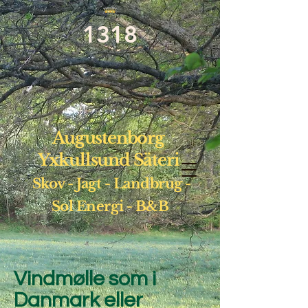
1318
Augustenborg
Yxkullsund Säteri
Skov - Jagt - Landbrug -
Sol
Energi - B&B
Vindmølle som i
Danmark eller