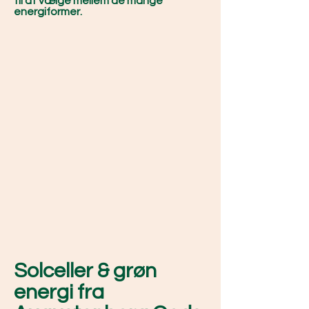
til at vælge mellem de mange
energiformer.
Solceller & grøn
energi fra