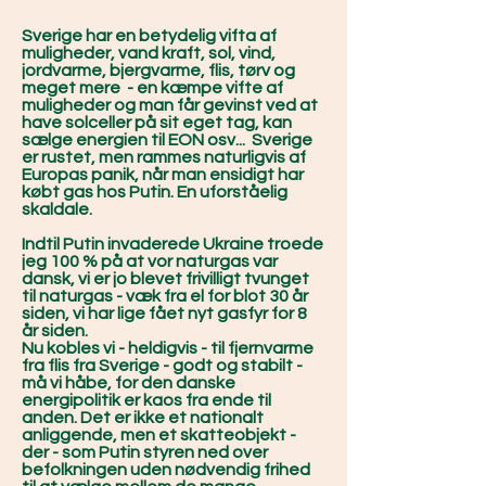
Sverige har en betydelig vifta af
muligheder, vand kraft, sol, vind,
jordvarme, bjergvarme, flis, tørv og
meget mere - en kæmpe vifte af
muligheder og man får gevinst ved at
have solceller på sit eget tag, kan
sælge energien til EON osv... Sverige
er rustet, men rammes naturligvis af
Europas panik, når man ensidigt har
købt gas hos Putin. En uforståelig
skaldale.
Indtil Putin invaderede Ukraine troede
jeg 100 % på at vor naturgas var
dansk, vi er jo blevet frivilligt tvunget
til naturgas - væk fra el for blot 30 år
siden, vi har lige fået nyt gasfyr for 8
år siden.
Nu kobles vi - heldigvis - til fjernvarme
fra flis fra Sverige - godt og stabilt -
må vi håbe, for den danske
energipolitik er kaos fra ende til
anden. Det er ikke et nationalt
anliggende, men et skatteobjekt -
der - som Putin styren ned over
befolkningen uden nødvendig frihed