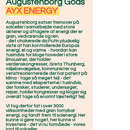
Augustenborg Gods
AYX ENERGY
Augustenborg satser fremover på
solceller i samarbejde med store
aktører og aftagere af energi der er
grøn, vedvarende og ren.
- det chokerede da Putin pludselig
viste at han kontrollerede Europas
energi, el og varme - hvordan kan
tusindvis for kloge hoveder i store
limousiner, der holder
verdenskongresser, Greta Thunberg,
miljøbevægelse, kommunister og
venstreorienterede der har patent på
klima - tage så meget fejl - det
samme med eksperterne i tusindvis,
der forsker, studerer, undersøger,
rejser, holder kongresser og kloger sig
overalt tage så enormt læsterligt fejl.
Vi tog derfor fat i over 3000
virksomheder med grøn fornybar
energi, og fandt frem til solenergi. Her
kunne vi gøre noget, her kunne vi
investere - det vi nu formåede - vores
jord til solceller.